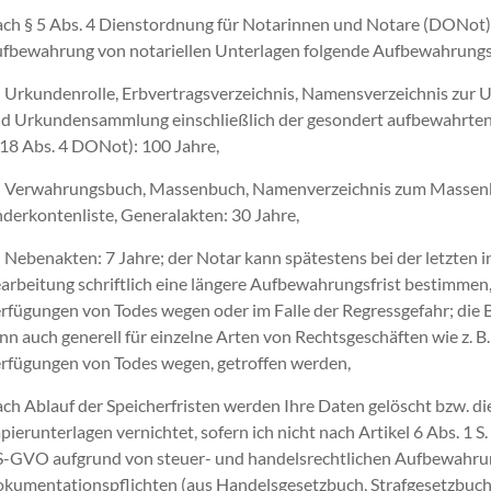
ch § 5 Abs. 4 Dienstordnung für Notarinnen und Notare (DONot) 
fbewahrung von notariellen Unterlagen folgende Aufbewahrungsf
Urkundenrolle, Erbvertragsverzeichnis, Namensverzeichnis zur 
d Urkundensammlung einschließlich der gesondert aufbewahrten
 18 Abs. 4 DONot): 100 Jahre,
Verwahrungsbuch, Massenbuch, Namenverzeichnis zum Massen
derkontenliste, Generalakten: 30 Jahre,
Nebenakten: 7 Jahre; der Notar kann spätestens bei der letzten i
arbeitung schriftlich eine längere Aufbewahrungsfrist bestimmen, z
rfügungen von Todes wegen oder im Falle der Regressgefahr; di
nn auch generell für einzelne Arten von Rechtsgeschäften wie z. B.
rfügungen von Todes wegen, getroffen werden,
ch Ablauf der Speicherfristen werden Ihre Daten gelöscht bzw. di
pierunterlagen vernichtet, sofern ich nicht nach Artikel 6 Abs. 1 S
-GVO aufgrund von steuer- und handelsrechtlichen Aufbewahru
kumentationspflichten (aus Handelsgesetzbuch, Strafgesetzbuch