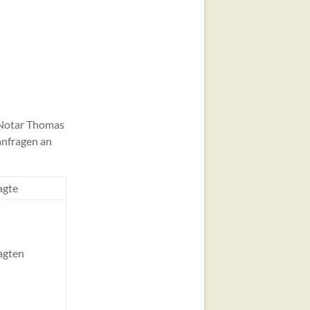
, Notar Thomas
zanfragen an
agte
agten