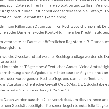
en, auch Daten zu Ihrer familiären Situation und zu Ihren Vermö
. Angaben zur Ihrer Gesundheit oder andere sensible Daten, z. B. w
ation Ihrer Geschäftsfähigkeit dienen;
timmten Fällen auch Daten aus Ihren Rechtsbeziehungen mit Dritt
chen oder Darlehens- oder Konto-Nummern bei Kreditinstituten.
 verarbeite ich Daten aus öffentlichen Registern, z. B. Grundbuc
insregistern.
r welche Zwecke und auf welcher Rechtsgrundlage werden die D
rarbeitet?
s Notar bin ich Träger eines öffentlichen Amtes. Meine Amtstätigke
hrnehmung einer Aufgabe, die im Interesse der Allgemeinheit an 
ordneten vorsorgenden Rechtspflege und damit im öffentlichen Int
d in Ausübung öffentlicher Gewalt (Art. 6 Abs. 1 S. 1 Buchstabe e 
tenschutz-Grundverordnung (DS-GVO)).
re Daten werden ausschließlich verarbeitet, um die von Ihnen und 
 einem Geschäft beteiligten Personen begehrte notarielle Tätigkei