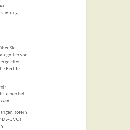
her
eicherung
über Sie
Kategorien von
ergeleitet
che Rechte
mir
ht, einen bei
assen.
angen, sofern
 17 DS-GVO)
en