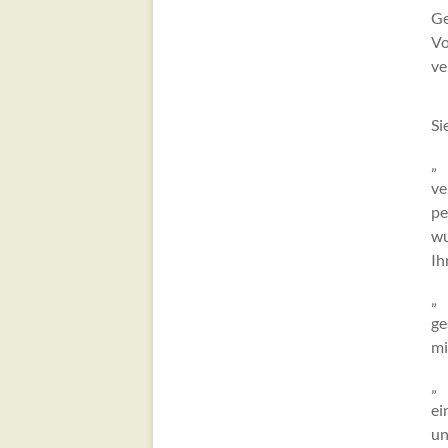
Ge
Vo
ve
Si
„ 
ve
pe
wu
Ih
„ 
ge
mi
„ 
ei
un