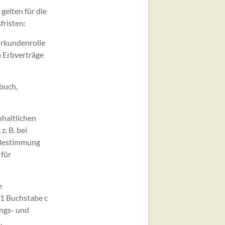
gelten für die
risten:
Urkundenrolle
 Erbverträge
buch,
nhaltlichen
. B. bei
e Bestimmung
 für
e
. 1 Buchstabe c
ngs- und
,