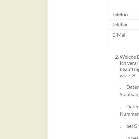
Telefon
Telefax
E-Mail
Welche D
Ich vera
beauftrag
wie z. B.
„ Daten 
Staatsan
„ Daten 
Nummern
„ bei Gr
„ in bes