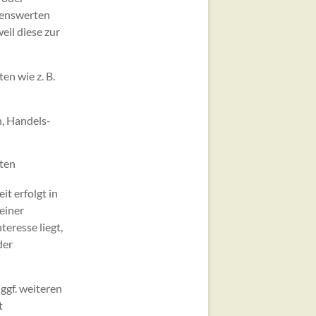
genswerten
eil diese zur
en wie z. B.
h, Handels-
aten
it erfolgt in
einer
eresse liegt,
der
ggf. weiteren
t