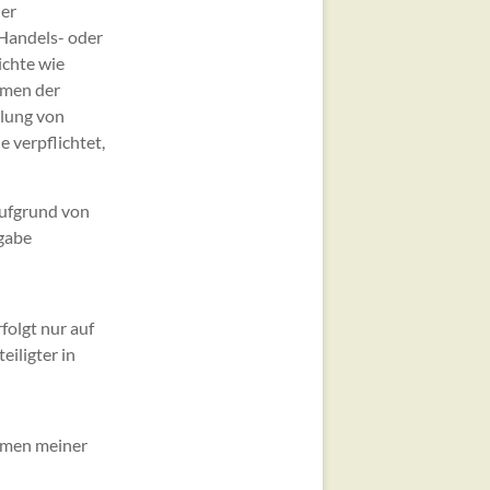
der
 Handels- oder
ichte wie
hmen der
ilung von
 verpflichtet,
.
aufgrund von
rgabe
folgt nur auf
iligter in
hmen meiner