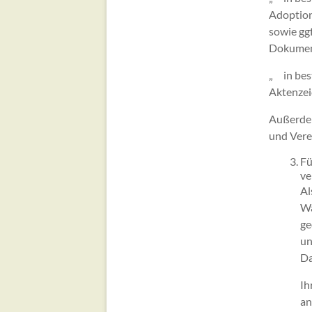
Adoption
sowie ggf
Dokument
„ in bes
Aktenzei
Außerdem
und Vere
Fü
ve
Al
Wa
ge
un
Da
Ih
an