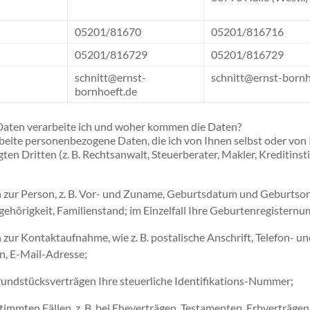
05201/81670
05201/816716
05201/816729
05201/816729
schnitt@ernst-
schnitt@ernst-bornh
bornhoeft.de
aten verarbeite ich und woher kommen die Daten?
rbeite personenbezogene Daten, die ich von Ihnen selbst oder von
ten Dritten (z. B. Rechtsanwalt, Steuerberater, Makler, Kreditinsti
zur Person, z. B. Vor- und Zuname, Geburtsdatum und Geburtsor
gehörigkeit, Familienstand; im Einzelfall Ihre Geburtenregistern
zur Kontaktaufnahme, wie z. B. postalische Anschrift, Telefon- un
, E-Mail-Adresse;
undstücksverträgen Ihre steuerliche Identifikations-Nummer;
timmten Fällen, z. B. bei Eheverträgen, Testamenten, Erbverträgen