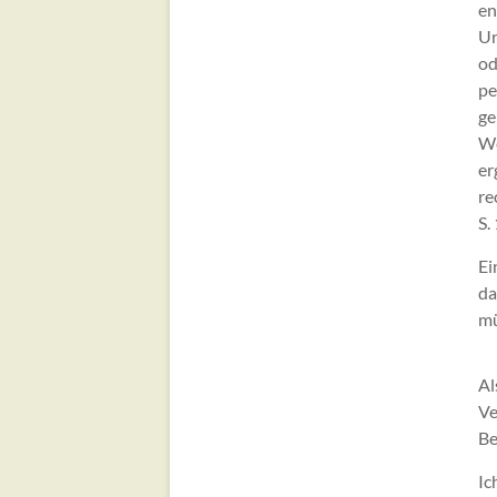
en
Ur
od
pe
ge
We
er
re
S.
Ei
da
mü
Al
Ve
Be
Ic