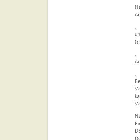
Na
Au
„ 
un
(§
„ 
An
„ 
Be
Ve
ka
Ve
Na
Pa
DS
Do