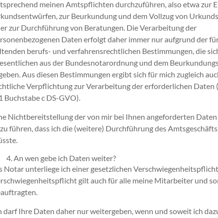
tsprechend meinen Amtspflichten durchzuführen, also etwa zur E
kundsentwürfen, zur Beurkundung und dem Vollzug von Urkund
er zur Durchführung von Beratungen. Die Verarbeitung der
rsonenbezogenen Daten erfolgt daher immer nur aufgrund der fü
ltenden berufs- und verfahrensrechtlichen Bestimmungen, die sic
sentlichen aus der Bundesnotarordnung und dem Beurkundungs
geben. Aus diesen Bestimmungen ergibt sich für mich zugleich auc
chtliche Verpflichtung zur Verarbeitung der erforderlichen Daten (
 1 Buchstabe c DS-GVO).
ne Nichtbereitstellung der von mir bei Ihnen angeforderten Date
zu führen, dass ich die (weitere) Durchführung des Amtsgeschäft
sste.
An wen gebe ich Daten weiter?
s Notar unterliege ich einer gesetzlichen Verschwiegenheitspflicht
rschwiegenheitspflicht gilt auch für alle meine Mitarbeiter und s
auftragten.
h darf Ihre Daten daher nur weitergeben, wenn und soweit ich dazu