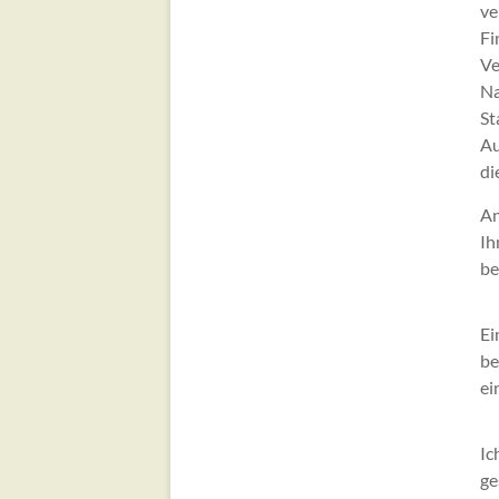
ve
Fi
Ve
Na
St
Au
di
An
Ih
be
Ei
be
ei
Ic
ge