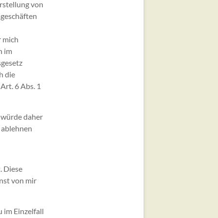
rstellung von
sgeschäften
r mich
h im
gesetz
h die
Art. 6 Abs. 1
n würde daher
s ablehnen
. Diese
onst von mir
 im Einzelfall