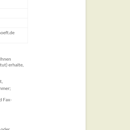
oeft.de
 Ihnen
tut) erhalte,
t,
ummer;
d Fax-
 oder